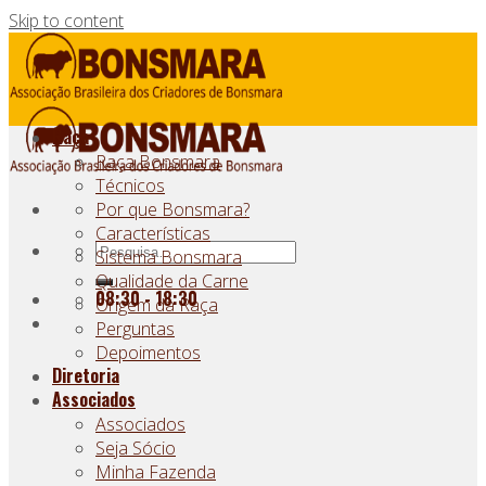
Skip to content
Raça
Raça Bonsmara
Técnicos
Por que Bonsmara?
Características
Sistema Bonsmara
Qualidade da Carne
08:30 - 18:30
Origem da Raça
Perguntas
Depoimentos
Diretoria
Associados
Associados
Seja Sócio
Minha Fazenda