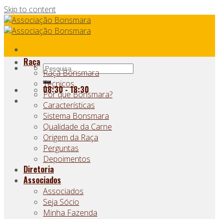
Skip to content
Raça
Raça Bonsmara
Técnicos
08:30 - 18:30
Por que Bonsmara?
Características
Sistema Bonsmara
Qualidade da Carne
Origem da Raça
Perguntas
Depoimentos
Diretoria
Associados
Associados
Seja Sócio
Minha Fazenda