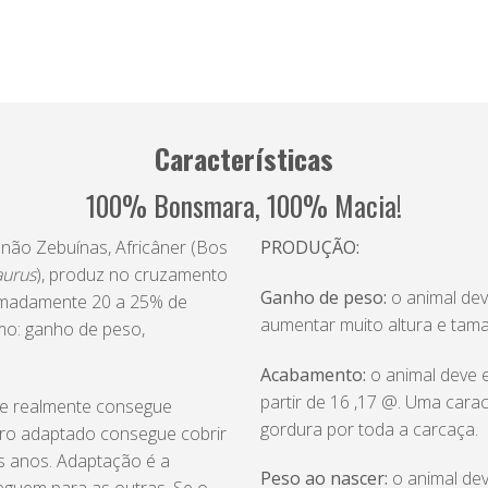
Características
100% Bonsmara, 100% Macia!
 não Zebuínas, Africâner (Bos
PRODUÇÃO:
aurus
), produz no cruzamento
Ganho de peso:
o animal dev
ximadamente 20 a 25% de
aumentar muito altura e tam
mo: ganho de peso,
Acabamento:
o animal deve 
partir de 16 ,17 @. Uma carac
ue realmente consegue
gordura por toda a carcaça.
ouro adaptado consegue cobrir
s anos. Adaptação é a
Peso ao nascer:
o animal dev
seguem para as outras. Se o