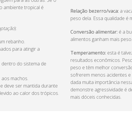
 ambiente tropical é
Relação bezerro/vaca:
a vac
peso dela. Essa qualidade é 
aptação
):
Conversão alimentar:
é a bu
alimentos ganham mais peso
 um rebanho.
dos para atingir a
Temperamento:
esta é talve
resultados econômicos. Pes
a dentro do sistema de
peso e têm melhor conversão
sofrerem menos acidentes e p
a aos machos.
dada muita importância ness
e deve ser mantida durante
demonstre agressividade é de
evido ao calor dos trópicos.
mais dóceis conhecidas.