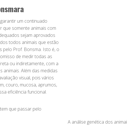
onsmara
 garantir um continuado
ir que somente animais com
adequados sejam aprovados
dos todos animais que estão
 pelo Prof. Bonsma. Isto é, o
omisso de medir todas as
ireta ou indiretamente, com a
os animais. Além das medidas
valiação visual, pois vários
em, couro, mucosa, aprumos,
a eficiência funcional.
e tem que passar pelo
A análise genética dos animais