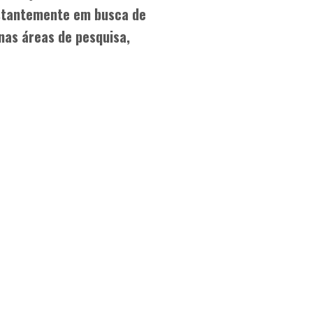
stantemente em busca de
nas áreas de pesquisa,
rtante da criação de gado de corte é a sua a
específico.”