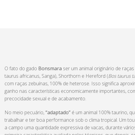
O fato do gado
Bonsmara
ser um animal originário de raças
taurus africanus, Sanga), Shorthorn e Hereford (
Bos taurus t
com raças zebuínas, 100% de heterose. Isso significa apro
ganho nas características economicamente importantes, co
precocidade sexual e de acabamento.
No meio pecuário,
“adaptado”
é um animal 100% taurino, q
trabalhar e ter boa performance sob o clima tropical. Um t
a campo uma quantidade expressiva de vacas, durante vário
primeira característica avaliada pelos técnicos, que depois, 