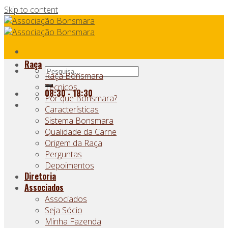
Skip to content
Raça
Raça Bonsmara
Técnicos
08:30 - 18:30
Por que Bonsmara?
Características
Sistema Bonsmara
Qualidade da Carne
Origem da Raça
Perguntas
Depoimentos
Diretoria
Associados
Associados
Seja Sócio
Minha Fazenda