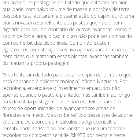
Na prática, as pastagens do Estado que estavam em pior
qualidade, com baixo volume de massa e porções de terra
descobertas, facilitaram a disseminação do capim duro, uma
planta invasora semelhante aos pastos que não é bem
digerida pelo boi. Ao contrário de outras invasoras, como o
capim de folha larga, o capim duro não pode ser combatido
com os herbicidas disponíveis. Como não existem
agrotóxicos com atuação seletiva apenas para eliminá-lo, os
herbicidas que matariam essas plantas invasoras também
dizimariam a própria pastagem.
“Eles tentaram de tudo para evitar o capim duro, mas o que
está sobrando é aplicar tecnologia”, afirma Nogueira. Por
tecnologia, entenda-se o investimento em adubos não
apenas quando o pasto é plantado, mas também ao longo
da vida útil da pastagem, o que não era feito quando o
“custo de oportunidade” de avançar sobre áreas de
florestas era maior. Mas os benefícios desse tipo de aporte
vão além. De acordo com cálculos da Agroconsult, a
rentabilidade no Pará do pecuarista que usa um “pacote
tecnológico completo” será de R$ 955 por hectare neste