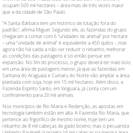
ocupam 500 mil hectares – área mais de três vezes maior
que a da cidade de São Paulo.
“A Santa Bárbara tem um histórico de lotação fora do
padrão”, afirma Miguel. Segundo ele, as fazendas do grupo
chegaram a contar com 6 “unidades de animal” por hectare
– uma “unidade de animal” é equivalente a 450 quilos -, mas
agora não há saída a não ser reduzir o rebanho, melhorar
as condições das pastagens e só então pensar em
expansão. No fim do processo, o grupo deverá ter mais bois
em uma área de pastagens menor, já que as fazendas em
Santana do Araguaia e Cumaru do Norte vão ampliar a área
plantada com soja, hoje em 15 mil hectares. Além disso, a
Fazenda Espírito Santo, em Xinguara, já conta com um
confinamento para 20 mil animais.
Nos municípios de Rio Maria e Redenção, as apostas em
tecnologia também estão em alta. A Fazenda Rio Maria, que
pertence ao frigorífico de mesmo nome, hoje tem um
rebanho de 8 mil cabeças de gado bovino, mas o pecuarista
Umberto Paulinelli já projeta 16 mil cabeças na mesma área,