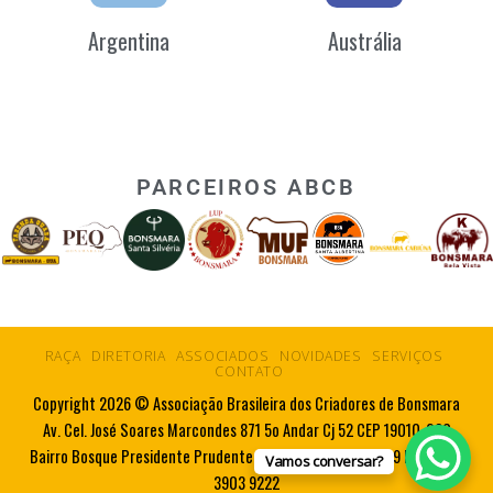
Argentina
Austrália
PARCEIROS ABCB
RAÇA
DIRETORIA
ASSOCIADOS
NOVIDADES
SERVIÇOS
CONTATO
Copyright 2026 © Associação Brasileira dos Criadores de Bonsmara
Av. Cel. José Soares Marcondes 871 5o Andar Cj 52 CEP 19010-080
Bairro Bosque Presidente Prudente SP Tel. 55 18 3223 5719 Fax. 55 18
Vamos conversar?
3903 9222