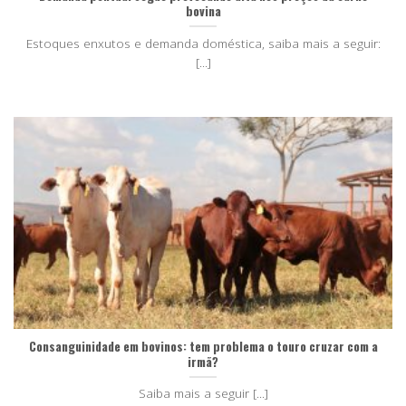
bovina
Estoques enxutos e demanda doméstica, saiba mais a seguir:
[...]
Consanguinidade em bovinos: tem problema o touro cruzar com a
irmã?
Saiba mais a seguir [...]