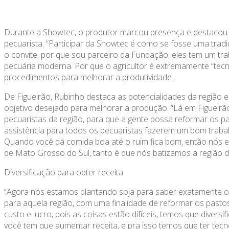
Durante a Showtec, o produtor marcou presença e destacou a
pecuarista. “Participar da Showtec é como se fosse uma tradiçã
o convite, por que sou parceiro da Fundação, eles tem um tra
pecuária moderna. Por que o agricultor é extremamente “tecn
procedimentos para melhorar a produtividade.
De Figueirão, Rubinho destaca as potencialidades da região 
objetivo desejado para melhorar a produção. “Lá em Figueir
pecuaristas da região, para que a gente possa reformar os p
assistência para todos os pecuaristas fazerem um bom traba
Quando você dá comida boa até o ruim fica bom, então nós e
de Mato Grosso do Sul, tanto é que nós batizamos a região de
Diversificação para obter receita
“Agora nós estamos plantando soja para saber exatamente o q
para aquela região, com uma finalidade de reformar os pasto
custo e lucro, pois as coisas estão difíceis, temos que divers
você tem que aumentar receita, e pra isso temos que ter tecnol