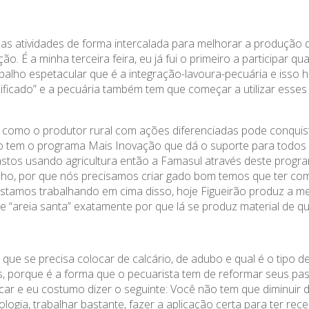
s atividades de forma intercalada para melhorar a produção 
o. É a minha terceira feira, eu já fui o primeiro a participar q
balho espetacular que é a integração-lavoura-pecuária e isso h
ificado” e a pecuária também tem que começar a utilizar esses
e como o produtor rural com ações diferenciadas pode conquis
ão tem o programa Mais Inovação que dá o suporte para todos
astos usando agricultura então a Famasul através deste progr
lho, por que nós precisamos criar gado bom temos que ter com
stamos trabalhando em cima disso, hoje Figueirão produz a m
 “areia santa” exatamente por que lá se produz material de qu
ue se precisa colocar de calcário, de adubo e qual é o tipo 
s, porque é a forma que o pecuarista tem de reformar seus pa
ificar e eu costumo dizer o seguinte: Você não tem que diminuir 
ogia, trabalhar bastante, fazer a aplicação certa para ter rece