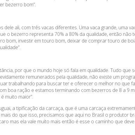
er bezerro bom”.
s dele ali, com três vacas diferentes. Uma vaca grande, uma v
ue o bezerro representa 70% a 80% da qualidade, então não 
uro bom, investir em touro bom, deixar de comprar touro de boi
ualidade”.
tância, por que o mundo hoje só fala em qualidade. Tudo que s
devidamente remunerados pela qualidade, não existe um progr
nuar trabalhando para buscar ter e oferecer o melhor no que f
 e com boa ração e estamos terminando com bezerros de 8 a 9 
 é muito maior”.
guai, a tipificação da carcaça, que é uma carcaça extremamen
mais do que isso, precisamos que aqui no Brasil o produtor bra
s caro mas ela vale muito mais então é esse o caminho que deve