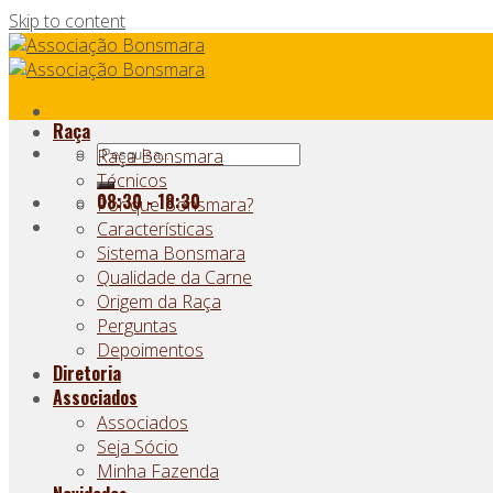
Skip to content
Raça
Raça Bonsmara
Técnicos
08:30 - 18:30
Por que Bonsmara?
Características
Sistema Bonsmara
Qualidade da Carne
Origem da Raça
Perguntas
Depoimentos
Diretoria
Associados
Associados
Seja Sócio
Minha Fazenda