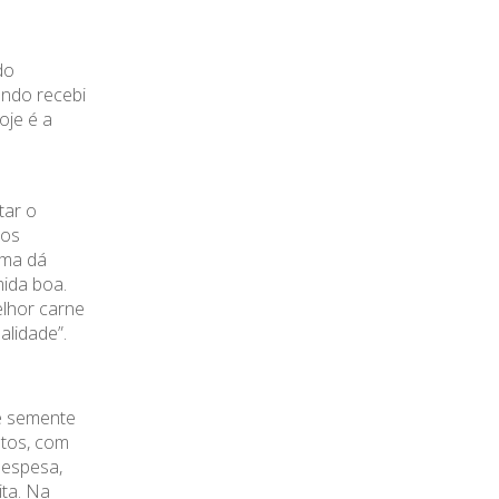
do
uando recebi
oje é a
tar o
 os
ama dá
ida boa.
elhor carne
alidade”.
de semente
stos, com
despesa,
ita. Na