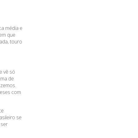
aca média e
tem que
ada, touro
e vê só
ama de
azemos.
meses com
te
sileiro se
 ser