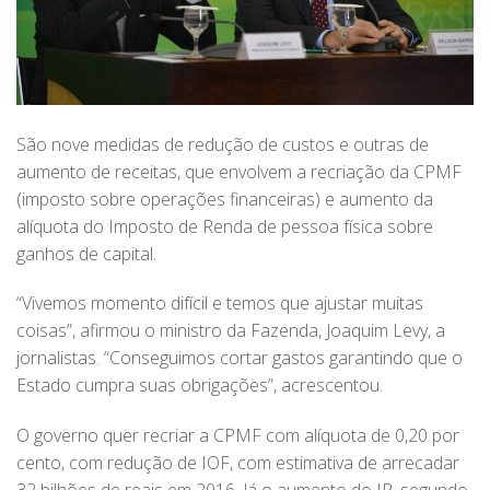
São nove medidas de redução de custos e outras de
aumento de receitas, que envolvem a recriação da CPMF
(imposto sobre operações financeiras) e aumento da
alíquota do Imposto de Renda de pessoa física sobre
ganhos de capital.
“Vivemos momento difícil e temos que ajustar muitas
coisas”, afirmou o ministro da Fazenda, Joaquim Levy, a
jornalistas. “Conseguimos cortar gastos garantindo que o
Estado cumpra suas obrigações”, acrescentou.
O governo quer recriar a CPMF com alíquota de 0,20 por
cento, com redução de IOF, com estimativa de arrecadar