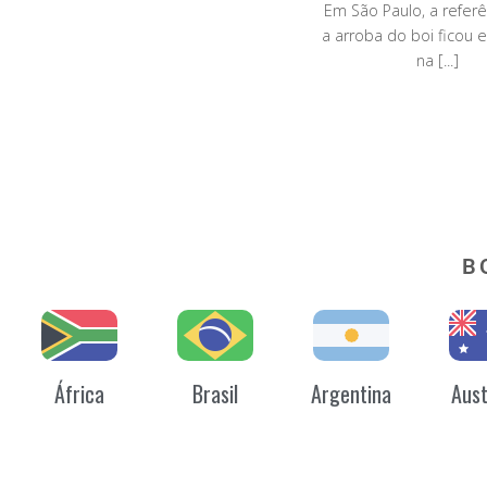
Em São Paulo, a referê
a arroba do boi ficou 
na [...]
B
África
Brasil
Argentina
Aust