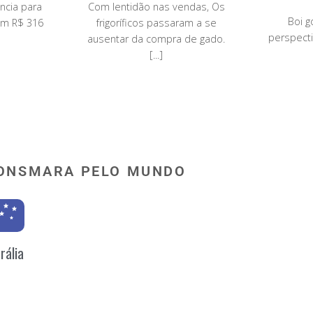
ncia para
Com lentidão nas vendas, Os
Boi g
em R$ 316
frigoríficos passaram a se
perspecti
ausentar da compra de gado.
[...]
ONSMARA PELO MUNDO
rália