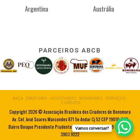
Argentina
Austrália
PARCEIROS ABCB
RAÇA
DIRETORIA
ASSOCIADOS
NOVIDADES
SERVIÇOS
CONTATO
Copyright 2026 © Associação Brasileira dos Criadores de Bonsmara
Av. Cel. José Soares Marcondes 871 5o Andar Cj 52 CEP 19010-080
Bairro Bosque Presidente Prudente SP Tel. 55 18 3223 5719 Fax. 55 18
Vamos conversar?
3903 9222