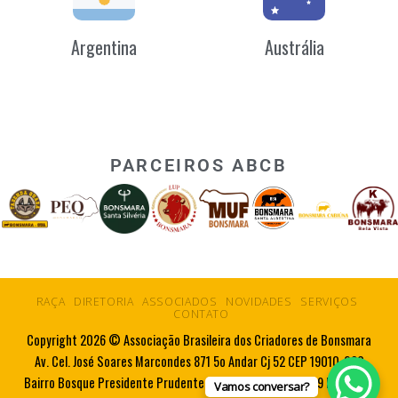
Argentina
Austrália
PARCEIROS ABCB
RAÇA
DIRETORIA
ASSOCIADOS
NOVIDADES
SERVIÇOS
CONTATO
Copyright 2026 © Associação Brasileira dos Criadores de Bonsmara
Av. Cel. José Soares Marcondes 871 5o Andar Cj 52 CEP 19010-080
Bairro Bosque Presidente Prudente SP Tel. 55 18 3223 5719 Fax. 55 18
Vamos conversar?