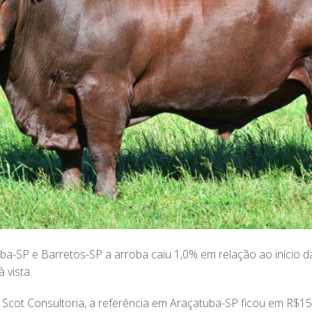
ba-SP e Barretos-SP a arroba caiu 1,0% em relação ao início 
 vista.
cot Consultoria, a referência em Araçatuba-SP ficou em R$154