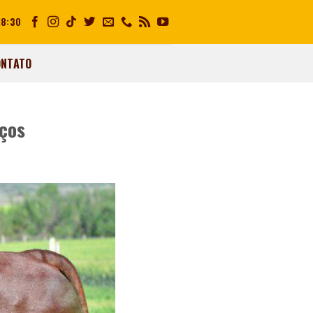
18:30
ONTATO
eços