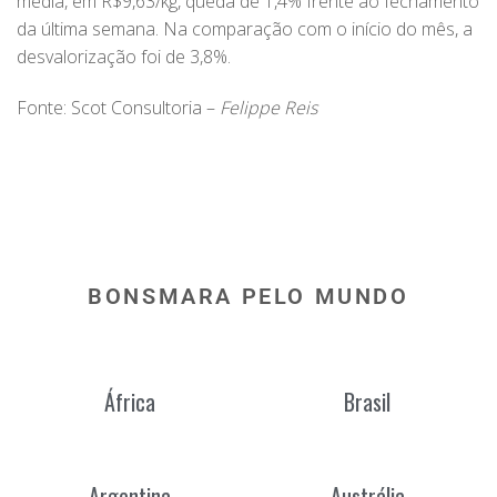
média, em R$9,63/kg, queda de 1,4% frente ao fechamento
da última semana. Na comparação com o início do mês, a
desvalorização foi de 3,8%.
Fonte: Scot Consultoria – ​​
Felippe Reis
BONSMARA PELO MUNDO
África
Brasil
Argentina
Austrália