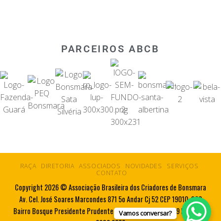
PARCEIROS ABCB
RAÇA
DIRETORIA
ASSOCIADOS
NOVIDADES
SERVIÇOS
CONTATO
Copyright 2026 © Associação Brasileira dos Criadores de Bonsmara
Av. Cel. José Soares Marcondes 871 5o Andar Cj 52 CEP 19010-080
Bairro Bosque Presidente Prudente SP Tel. 55 18 3223 5719 Fax. 55 18
Vamos conversar?