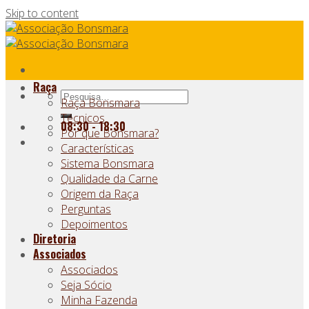
Skip to content
Raça
Raça Bonsmara
Técnicos
08:30 - 18:30
Por que Bonsmara?
Características
Sistema Bonsmara
Qualidade da Carne
Origem da Raça
Perguntas
Depoimentos
Diretoria
Associados
Associados
Seja Sócio
Minha Fazenda