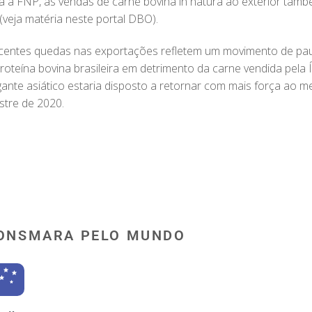
a a FNP, as vendas de carne bovina in natura ao exterior tam
(veja matéria neste portal DBO).
ecentes quedas nas exportações refletem um movimento de pa
oteína bovina brasileira em detrimento da carne vendida pela Ín
ante asiático estaria disposto a retornar com mais força ao me
estre de 2020.
ONSMARA PELO MUNDO