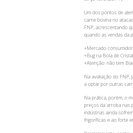
Um dos pontos de alert
carne bovina no atacad
FNP, acrescentando que
quando as vendas da pr
+Mercado consumidor é
+Bug na Bola de Cristal
+Atenção: não tem Blac
Na avaliação do FNP, 
a optar por outras car
Na prática, porém, o m
preços da arroba nas p
indústrias ainda sofre
frigoríficas e ao forte