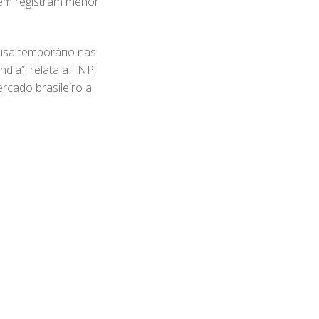
bém registram menor
usa temporário nas
dia”, relata a FNP,
rcado brasileiro a