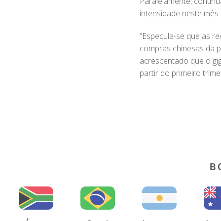
Paralelamente, continu
intensidade neste mês 
“Especula-se que as r
compras chinesas da pr
acrescentado que o gig
partir do primeiro trim
B