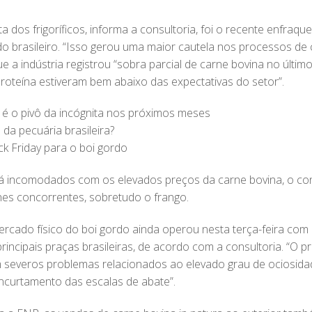
a dos frigoríficos, informa a consultoria, foi o recente enfraq
o brasileiro. “Isso gerou uma maior cautela nos processos de 
 a indústria registrou “sobra parcial de carne bovina no último
oteína estiveram bem abaixo das expectativas do setor”.
 o pivô da incógnita nos próximos meses
 da pecuária brasileira?
k Friday para o boi gordo
já incomodados com os elevados preços da carne bovina, o co
nes concorrentes, sobretudo o frango.
ercado físico do boi gordo ainda operou nesta terça-feira com
rincipais praças brasileiras, de acordo com a consultoria. “O 
m severos problemas relacionados ao elevado grau de ociosida
 encurtamento das escalas de abate”.