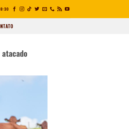
18:30
ONTATO
o atacado