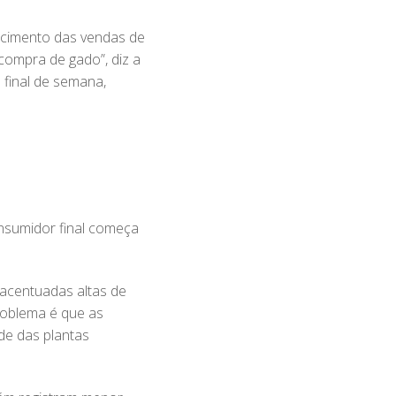
uecimento das vendas de
compra de gado”, diz a
 final de semana,
nsumidor final começa
 acentuadas altas de
problema é que as
de das plantas