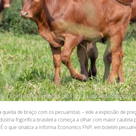
a queda de braço com os pecuaristas – vide a explosão de pre
dústria frigorífica brasileira começa a olhar com maior cautel
É o que sinaliza a Informa Economics FNP, em boletim pecuári