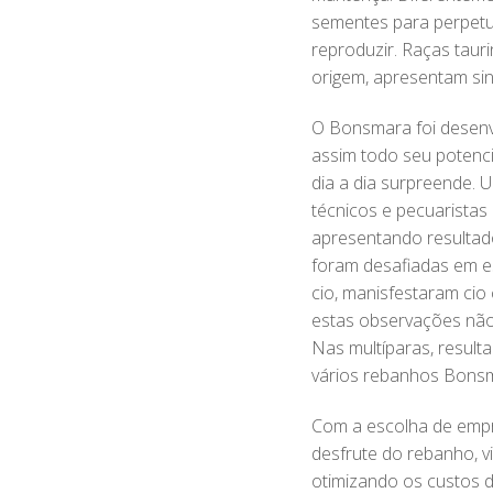
sementes para perpetua
reproduzir. Raças taur
origem, apresentam sina
O Bonsmara foi desenv
assim todo seu potencia
dia a dia surpreende. 
técnicos e pecuaristas
apresentando resultad
foram desafiadas em e
cio, manisfestaram ci
estas observações não
Nas multíparas, resul
vários rebanhos Bonsma
Com a escolha de empr
desfrute do rebanho, v
otimizando os custos d