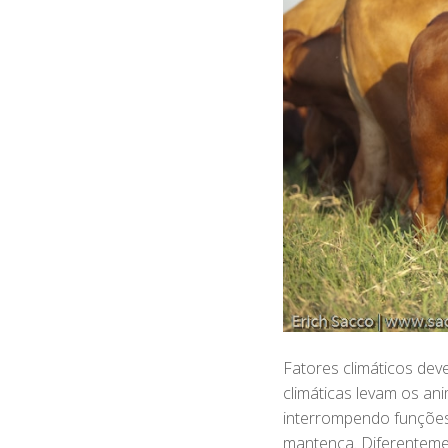
Fatores climáticos dev
climáticas levam os an
interrompendo funções 
mantença. Diferentemen