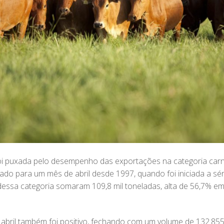
oi puxada pelo desempenho das exportações na categoria carne
ado para um mês de abril desde 1997, quando foi iniciada a séri
dessa categoria somaram 109,8 mil toneladas, alta de 56,7% 
abril também foi positivo, fechando com um volume de 132.855