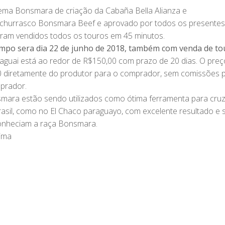
tema Bonsmara de criação da Cabaña Bella Alianza e
churrasco Bonsmara Beef e aprovado por todos os presentes,
oram vendidos todos os touros em 45 minutos.
ampo sera dia 22 de junho de 2018, também com venda de t
aguai está ao redor de R$150,00 com prazo de 20 dias. O pre
00 diretamente do produtor para o comprador, sem comissões 
mprador.
ara estão sendo utilizados como ótima ferramenta para cru
rasil, como no El Chaco paraguayo, com excelente resultado e
onheciam a raça Bonsmara.
ima