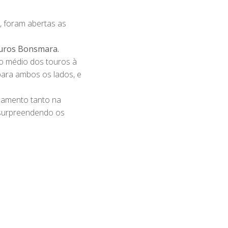
 foram abertas as
ouros Bonsmara.
ço médio dos touros à
para ambos os lados, e
zamento tanto na
 surpreendendo os