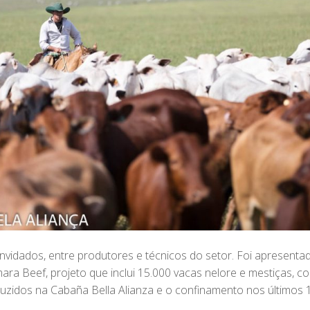
idados, entre produtores e técnicos do setor. Foi apresentad
a Beef, projeto que inclui 15.000 vacas nelore e mestiças, c
zidos na Cabaña Bella Alianza e o confinamento nos últimos 1