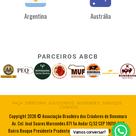
Argentina
Austrália
PARCEIROS ABCB
RAÇA
DIRETORIA
ASSOCIADOS
NOVIDADES
SERVIÇOS
CONTATO
Copyright 2026 © Associação Brasileira dos Criadores de Bonsmara
Av. Cel. José Soares Marcondes 871 5o Andar Cj 52 CEP 19010-080
Bairro Bosque Presidente Prudente SP Tel. 55 18 3223 5719 Fax. 55 18
Vamos conversar?