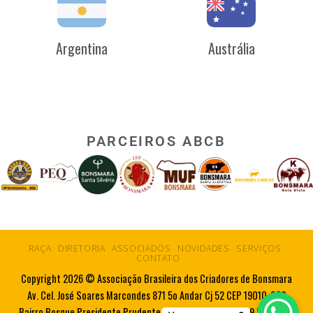
Argentina
Austrália
PARCEIROS ABCB
RAÇA
DIRETORIA
ASSOCIADOS
NOVIDADES
SERVIÇOS
CONTATO
Copyright 2026 © Associação Brasileira dos Criadores de Bonsmara
Av. Cel. José Soares Marcondes 871 5o Andar Cj 52 CEP 19010-080
Bairro Bosque Presidente Prudente SP Tel. 55 18 3223 5719 Fax. 55 18