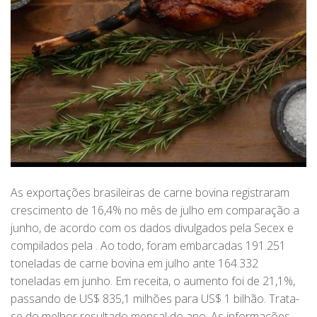
As exportações brasileiras de carne bovina registraram
crescimento de 16,4% no mês de julho em comparação a
junho, de acordo com os dados divulgados pela Secex e
compilados pela . Ao todo, foram embarcadas 191.251
toneladas de carne bovina em julho ante 164.332
toneladas em junho. Em receita, o aumento foi de 21,1%,
passando de US$ 835,1 milhões para US$ 1 bilhão. Trata-
se do melhor resultado mensal do ano. As informações