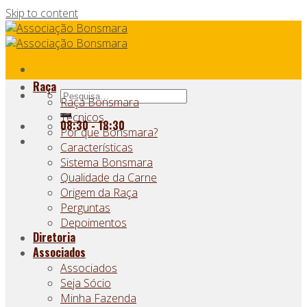
Skip to content
Raça
Raça Bonsmara
Técnicos
08:30 - 18:30
Por que Bonsmara?
Características
Sistema Bonsmara
Qualidade da Carne
Origem da Raça
Perguntas
Depoimentos
Diretoria
Associados
Associados
Seja Sócio
Minha Fazenda