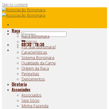
Skip to content
Raça
Raça Bonsmara
Técnicos
08:30 - 18:30
Por que Bonsmara?
Características
Sistema Bonsmara
Qualidade da Carne
Origem da Raça
Perguntas
Depoimentos
Diretoria
Associados
Associados
Seja Sócio
Minha Fazenda