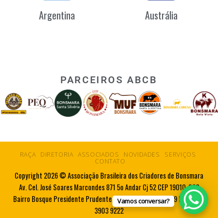
Argentina
Austrália
PARCEIROS ABCB
RAÇA
DIRETORIA
ASSOCIADOS
NOVIDADES
SERVIÇOS
CONTATO
Copyright 2026 © Associação Brasileira dos Criadores de Bonsmara
Av. Cel. José Soares Marcondes 871 5o Andar Cj 52 CEP 19010-080
Bairro Bosque Presidente Prudente SP Tel. 55 18 3223 5719 Fax. 55 18
Vamos conversar?
3903 9222