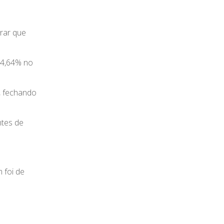
brar que
 4,64% no
, fechando
ntes de
 foi de