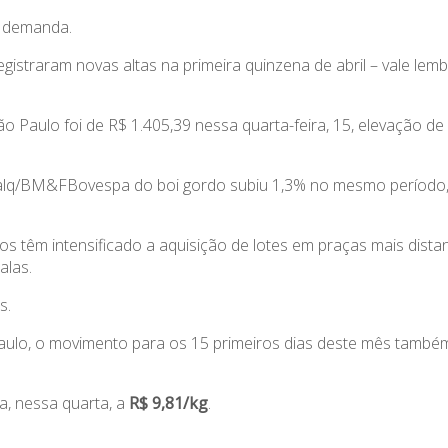
a demanda.
gistraram novas altas na primeira quinzena de abril – vale lem
o Paulo foi de R$ 1.405,39 nessa quarta-feira, 15, elevação de
Esalq/BM&FBovespa do boi gordo subiu 1,3% no mesmo período
cos têm intensificado a aquisição de lotes em praças mais dista
alas.
s.
lo, o movimento para os 15 primeiros dias deste mês também
a, nessa quarta, a
R$ 9,81/kg
.