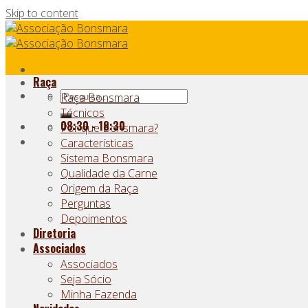
Skip to content
Raça
Raça Bonsmara
Técnicos
08:30 - 18:30
Por que Bonsmara?
Características
Sistema Bonsmara
Qualidade da Carne
Origem da Raça
Perguntas
Depoimentos
Diretoria
Associados
Associados
Seja Sócio
Minha Fazenda