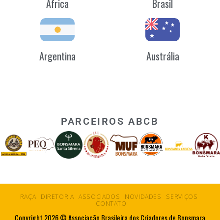
África
Brasil
Argentina
Austrália
PARCEIROS ABCB
RAÇA
DIRETORIA
ASSOCIADOS
NOVIDADES
SERVIÇOS
CONTATO
Copyright 2026 © Associação Brasileira dos Criadores de Bonsmara