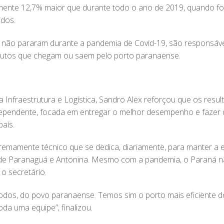
ente 12,7% maior que durante todo o ano de 2019, quando f
idos.
 não pararam durante a pandemia de Covid-19, são responsáv
utos que chegam ou saem pelo porto paranaense.
a Infraestrutura e Logística, Sandro Alex reforçou que os resul
ependente, focada em entregar o melhor desempenho e fazer 
país.
emamente técnico que se dedica, diariamente, para manter a e
de Paranaguá e Antonina. Mesmo com a pandemia, o Paraná n
o secretário.
dos, do povo paranaense. Temos sim o porto mais eficiente do
oda uma equipe”, finalizou.