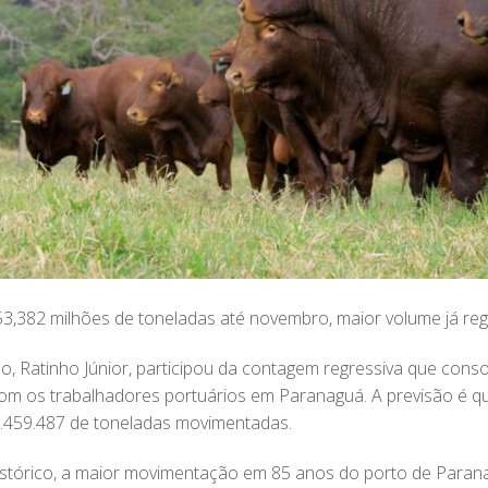
,382 milhões de toneladas até novembro, maior volume já re
, Ratinho Júnior, participou da contagem regressiva que conso
m os trabalhadores portuários em Paranaguá. A previsão é q
.459.487 de toneladas movimentadas.
stórico, a maior movimentação em 85 anos do porto de Para