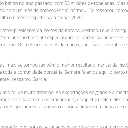
ido batido no ano passado, com 53 milhões de toneladas. Mas e
 foi com um mês de antecedência”, afirmou. Ele ressaltou, tam
 falta um mês completo para fechar 2020.
diretor-presidente da Portos do Paraná, destacou que a conqu
olo” em um ano bastante especial para os portos paranaenses. 
s no ano. Os melhores meses de março, abril, maio, setembro e
s, maio se tornou também o melhor resultado mensal da histó
e toda a comunidade portuária. Sempre falamos aqui: o porto 
ente”, ressaltou Garcia.
 ano foi de muito trabalho. As exportações de grãos e alimen
tempo seco favoreceu os embarques”, completou. “Além disso a 
fatores que aumenta a nossa responsabilidade em busca de no
entação dos portos paranaenses, entre janeiro e outubro de