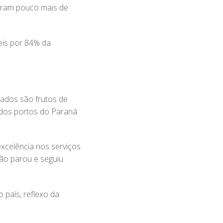
oram pouco mais de
eis por 84% da
tados são frutos de
dos portos do Paraná
xcelência nos serviços
ão parou e seguiu
 país, reflexo da