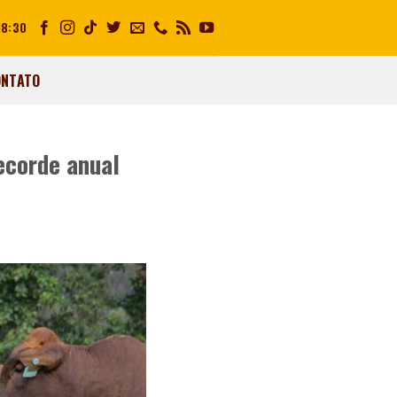
18:30
ONTATO
ecorde anual