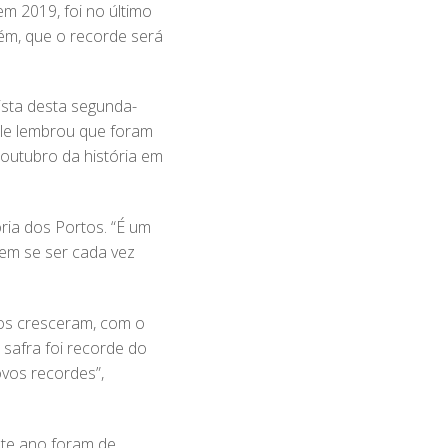
m 2019, foi no último
bém, que o recorde será
ista desta segunda-
Ele lembrou que foram
 outubro da história em
ria dos Portos. “É um
tem se ser cada vez
tos cresceram, com o
safra foi recorde do
vos recordes”,
ste ano foram de