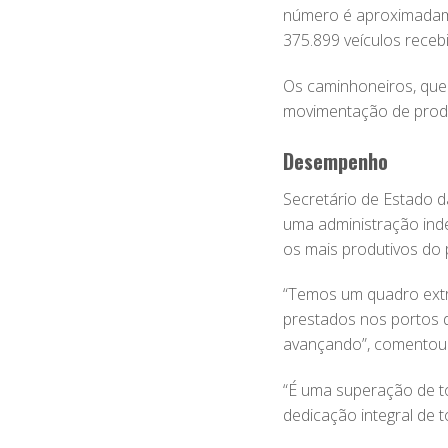
número é aproximadam
375.899 veículos receb
Os caminhoneiros, que
movimentação de prod
Desempenho
Secretário de Estado d
uma administração ind
os mais produtivos do 
“Temos um quadro extr
prestados nos portos 
avançando”, comentou 
“É uma superação de to
dedicação integral de t