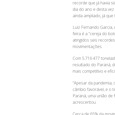
recorde que já havia s
dia do ano e desta vez
ainda ampliado, já que
Luiz Fernando Garcia, 
feira é a “cereja do b
atingidos seis recorde
movimentações.
Com 5.716.477 tonelada
resultado do Paraná, d
mais competitivo e efici
“Apesar da pandemia, o
câmbio favorável, e o 
Paraná, uma união de 
acrescentou
Cerca de 65% da movim