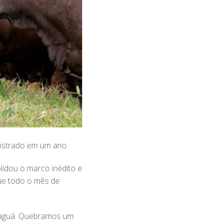
gistrado em um ano
lidou o marco inédito e
ue todo o mês de
naguá. Quebramos um