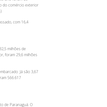
o do comércio exterior
).
assado, com 16,4
32,5 milhões de
or, foram 29,6 milhões
mbarcado. Já são 3,67
oram 566.617
rto de Paranaguá. O