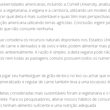
niversidades americanas, incluindo a Cornell University, anali
ndo a vegetariana, a vegana e a carnívora, utilizando um modelo d
ecer qual dieta é mais sustentável e quais têm mais perspectiv
ção americana utilizando terras agrícolas. Conclusão: ingerir
r do que não consumir nenhuma.
e considera os recursos naturais disponíveis nos Estados Un
e carne e derivados e de ovos e leite, podem alimentar mais 
is ambientalmente. A razão é simples: a dieta vegana pode nã
 pois nem todas as pastagens comuns possuem todos os nutrie
a jogar seu hambúrguer de grão-de-bico no lixo ou achar que 
eneralizado e regular de carne também leva a uma escassez de
ietas consideradas mais sustentáveis foram a vegetariana e o 
o leite. Para os pesquisadores, alterar nossos hábitos de consu
s tenham alimento suficiente e uma nutrição adequada.