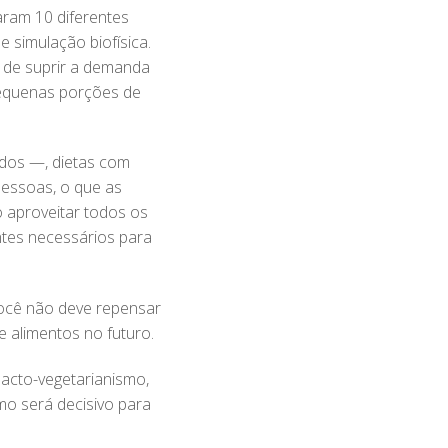
saram 10 diferentes
e simulação biofísica.
as de suprir a demanda
 pequenas porções de
idos —, dietas com
pessoas, o que as
o aproveitar todos os
ntes necessários para
você não deve repensar
 alimentos no futuro.
lacto-vegetarianismo,
mo será decisivo para