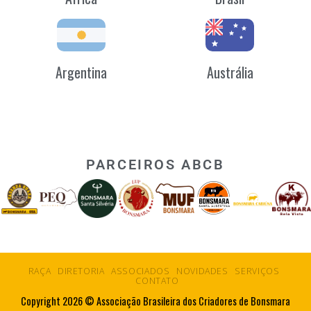
Argentina
Austrália
PARCEIROS ABCB
RAÇA
DIRETORIA
ASSOCIADOS
NOVIDADES
SERVIÇOS
CONTATO
Copyright 2026 © Associação Brasileira dos Criadores de Bonsmara