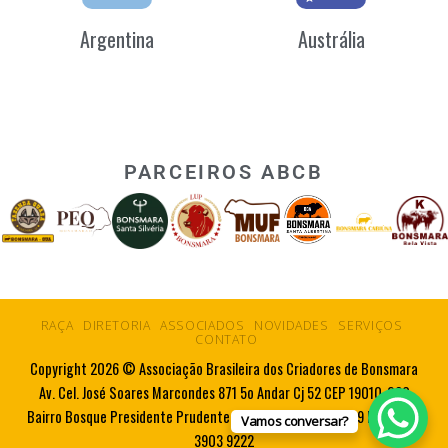
Argentina
Austrália
PARCEIROS ABCB
RAÇA
DIRETORIA
ASSOCIADOS
NOVIDADES
SERVIÇOS
CONTATO
Copyright 2026 © Associação Brasileira dos Criadores de Bonsmara
Av. Cel. José Soares Marcondes 871 5o Andar Cj 52 CEP 19010-080
Bairro Bosque Presidente Prudente SP Tel. 55 18 3223 5719 Fax. 55 18
Vamos conversar?
3903 9222