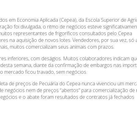
s em Economia Aplicada (Cepea), da Escola Superior de Agric
ação foi divulgada, o ritmo de negócios esteve significativamen
itos representantes de frigoríficos consultados pelo Cepea
s na aquisição de novos lotes. Vendedores, por sua vez, só 
ais, muitos comercializam seus animais com prazos.
lores inferiores, com deságios. Muitos colaboradores indicam q
io desta semana, diante da confirmação de embargos nas impor
 o mercado ficou travado, sem negócios.
 coleta de preços de Pecuária do Cepea nunca vivenciou um me
s de negócios nem de preços “abertos” para comercialização de
egócios e o abate foram resultados de contratos já fechados