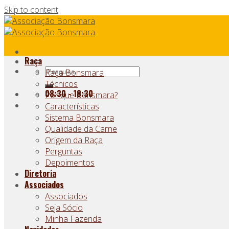
Skip to content
Raça
Raça Bonsmara
Técnicos
08:30 - 18:30
Por que Bonsmara?
Características
Sistema Bonsmara
Qualidade da Carne
Origem da Raça
Perguntas
Depoimentos
Diretoria
Associados
Associados
Seja Sócio
Minha Fazenda