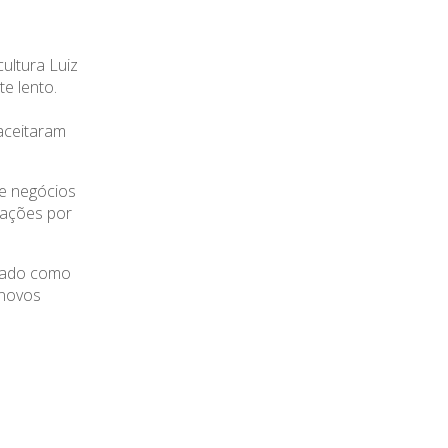
ultura Luiz
te lento.
aceitaram
ue negócios
tações por
rcado como
 novos