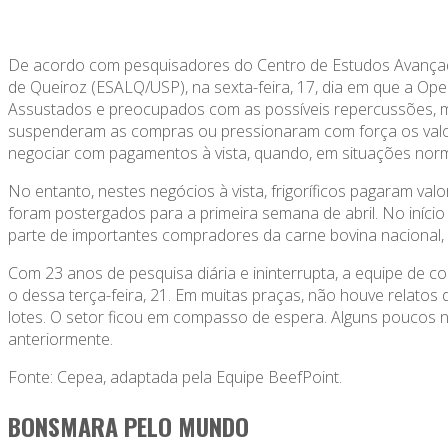
De acordo com pesquisadores do Centro de Estudos Avançado
de Queiroz (ESALQ/USP), na sexta-feira, 17, dia em que a Oper
Assustados e preocupados com as possíveis repercussões, mu
suspenderam as compras ou pressionaram com força os valore
negociar com pagamentos à vista, quando, em situações norm
No entanto, nestes negócios à vista, frigoríficos pagaram va
foram postergados para a primeira semana de abril. No iníc
parte de importantes compradores da carne bovina nacional,
Com 23 anos de pesquisa diária e ininterrupta, a equipe de
o dessa terça-feira, 21. Em muitas praças, não houve relato
lotes. O setor ficou em compasso de espera. Alguns poucos n
anteriormente.
Fonte: Cepea, adaptada pela Equipe BeefPoint.
BONSMARA PELO MUNDO